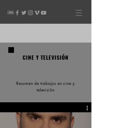
CINE Y TELEVISIÓN
Resumen de trabajos en cine y
televisión